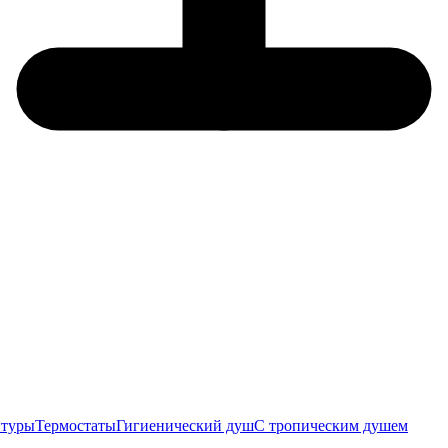
итуры
Термостаты
Гигиенический душ
С тропическим душем