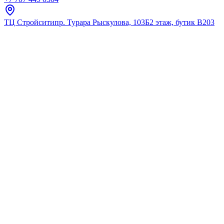
ТЦ Стройсити
пр. Турара Рыскулова, 103Б
2 этаж, бутик В203
Главная
Каталог
Аксессуары для ванной комнаты
Держ
Держатели для освежителя
Откройте для себя нашу коллекцию «Держатели для освежител
Найдено:
1
Фильтры
Фильтры
Розничная цена
От
До
7k
32k
57k
82k
107k
Только в наличии