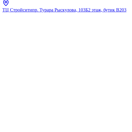
ТЦ Стройсити
пр. Турара Рыскулова, 103Б
2 этаж, бутик В203
Главная
Полный каталог
Полный
каталог
Исследуйте наш полный ассортимент премиальной
сантехники.
Найдено:
0
Фильтры
Фильтры
Розничная цена
От
До
169
449k
899k
1348k
1797k
Только в наличии