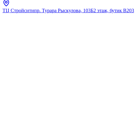
ТЦ Стройсити
пр. Турара Рыскулова, 103Б
2 этаж, бутик В203
Главная
Каталог
Раковины
Подвесные/ с пьедесталом
Подвесные/ с пьедесталом
Откройте для себя нашу коллекцию «Подвесные/ с
пьедесталом». Премиальные решения от ведущих
производителей.
Найдено:
29
Фильтры
Фильтры
Цена, ₸
От
До
Только в наличии