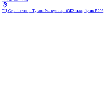
ТЦ Стройсити
пр. Турара Рыскулова, 103Б
2 этаж, бутик В203
Главная
Полный каталог
Полный
каталог
Исследуйте наш полный ассортимент премиальной сантехники
Найдено:
0
Фильтры
(1)
Фильтры
Сбросить
Выбранное (
1
)
Сбросить все
Бренд
:
Fixsen
Розничная цена