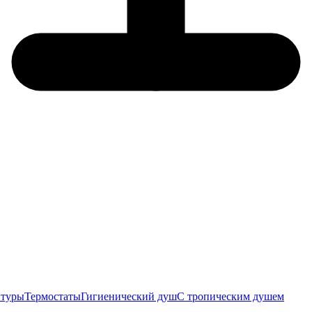
итуры
Термостаты
Гигиенический душ
С тропическим душем