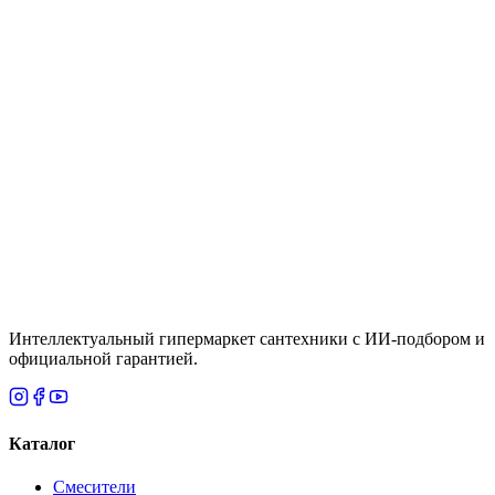
Бренд
:
fas
Сбросить все
По популярности
Фильтры
К сожалению, по вашему запросу ничего не найдено
Сбросить фильтры
Интеллектуальный гипермаркет сантехники с ИИ-подбором и
официальной гарантией.
Каталог
Смесители