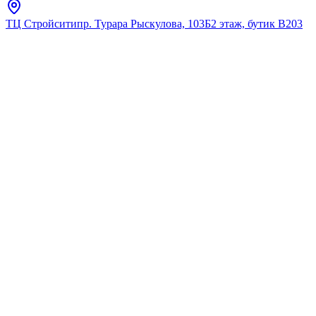
ТЦ Стройсити
пр. Турара Рыскулова, 103Б
2 этаж, бутик В203
Главная
Полный каталог
Полный
каталог
Исследуйте наш полный ассортимент премиальной
сантехники.
Найдено:
0
Фильтры
(1)
Фильтры
Сбросить
Выбранное (
1
)
Сбросить все
Бренд
:
fas
Розничная цена