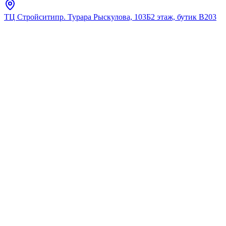
ТЦ Стройсити
пр. Турара Рыскулова, 103Б
2 этаж, бутик В203
Главная
Полный каталог
Полный
каталог
Исследуйте наш полный ассортимент премиальной
сантехники.
Найдено:
4
Фильтры
(1)
Фильтры
Сбросить
Выбранное (
1
)
Сбросить все
Бренд
:
kale
Розничная цена