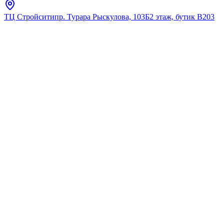
ТЦ Стройсити
пр. Турара Рыскулова, 103Б
2 этаж, бутик В203
Главная
Полный каталог
Полный
каталог
Исследуйте наш полный ассортимент премиальной
сантехники.
Найдено:
0
Фильтры
(1)
Фильтры
Сбросить
Выбранное (
1
)
Сбросить все
Бренд
:
yukon
Розничная цена