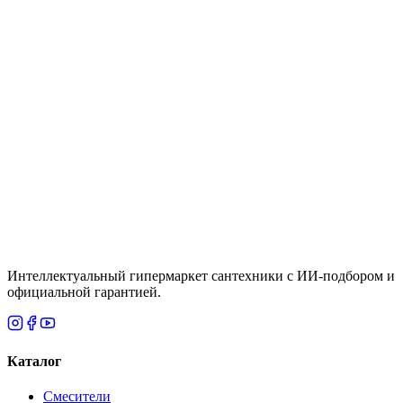
Бренд
:
yukon
Сбросить все
По популярности
Фильтры
К сожалению, по вашему запросу ничего не найдено
Сбросить фильтры
Интеллектуальный гипермаркет сантехники с ИИ-подбором и
официальной гарантией.
Каталог
Смесители