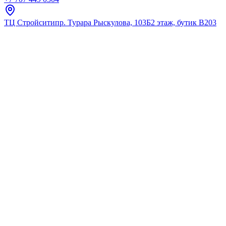
ТЦ Стройсити
пр. Турара Рыскулова, 103Б
2 этаж, бутик В203
Главная
Каталог
Стальные
Kaldewei
Ванна стальная 160х70 Kaldew
★
5.0
12
отзывов
Код:
274800010001
Код товара:
274800010001
🔥 Хит продаж
Ванна стальная 160х70 Kaldew
★
5.0
12
отзывов