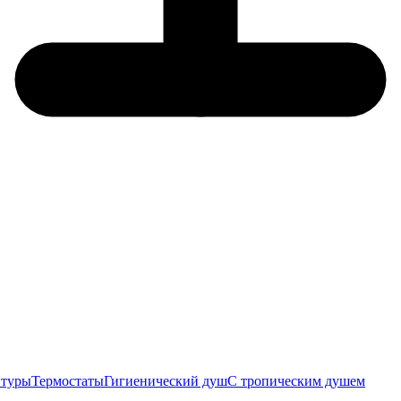
итуры
Термостаты
Гигиенический душ
С тропическим душем