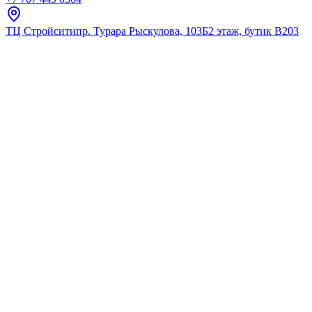
ТЦ Стройсити
пр. Турара Рыскулова, 103Б
2 этаж, бутик В203
Главная
Каталог
Поддоны
Тритон
Поддон ТРИТОН ПД21 ДК низк
★
5.0
12
отзывов
Код:
Щ0000038719
Код товара:
Щ0000038719
🔥 Хит продаж
Поддон ТРИТОН ПД21 ДК низк
★
5.0
12
отзывов