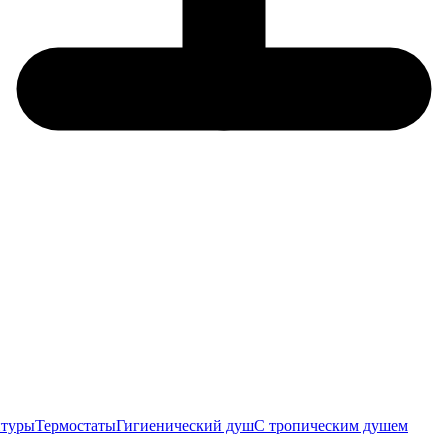
итуры
Термостаты
Гигиенический душ
С тропическим душем