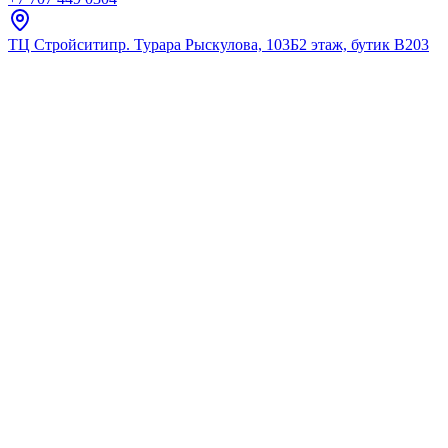
ТЦ Стройсити
пр. Турара Рыскулова, 103Б
2 этаж, бутик В203
Главная
Каталог
Комплект подвесной унитаз + инсталляц
Комплект 4в1: Инсталляция, па
K24042901
★
5.0
12
отзывов
Код:
K24042901
Код товара:
K24042901
🔥 Хит продаж
Комплект 4в1: Инсталляция, па
K24042901
★
5.0
12
отзывов