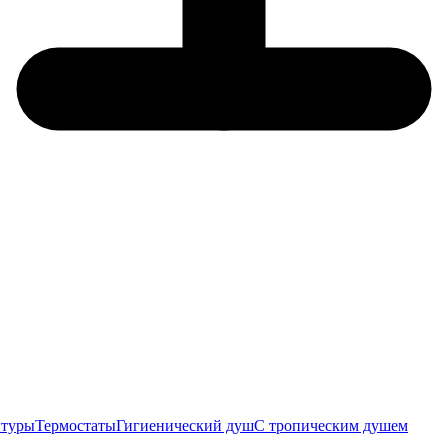
итуры
Термостаты
Гигиенический душ
С тропическим душем