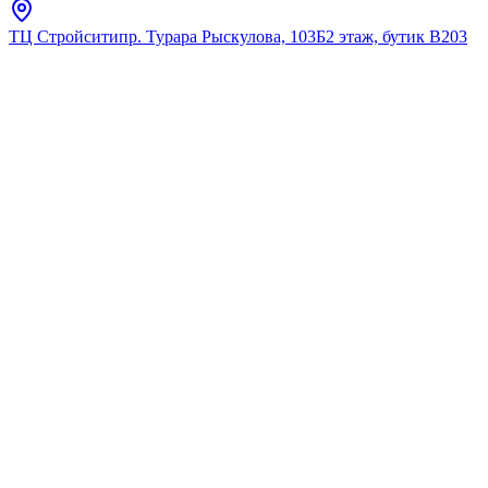
ТЦ Стройсити
пр. Турара Рыскулова, 103Б
2 этаж, бутик В203
Главная
Каталог
Зеркала
Тритон
Зеркало Континент "Лувр"
(525х610) с полкой
★
5.0
12
отзывов
Код:
В030
Код товара:
В030
🔥 Хит продаж
Зеркало Континент "Лувр"
(525х610) с полкой
★
5.0
12
отзывов