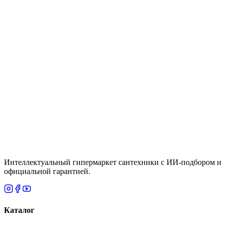
Цена
По запросу
Быстрый просмотр
Water World
10 шт.
Шкаф навесной, 2 двери + зеркало, 1000, (Троя,
Белый глянец)
Цена
20,865 ₸
Итого
0
₸
Нет
Интеллектуальный гипермаркет сантехники с ИИ-подбором и
официальной гарантией.
Каталог