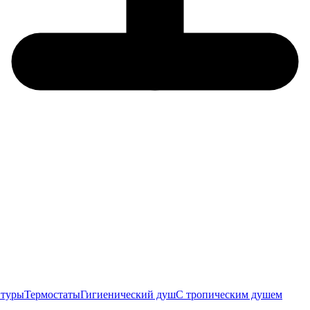
итуры
Термостаты
Гигиенический душ
С тропическим душем