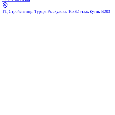
ТЦ Стройсити
пр. Турара Рыскулова, 103Б
2 этаж, бутик В203
Главная
Каталог
Зеркала
Misty
Карина - 60 Зеркало - шкаф пр
★
5.0
12
отзывов
Код:
4623721281228
Код товара:
4623721281228
🔥 Хит продаж
Карина - 60 Зеркало - шкаф пр
★
5.0
12
отзывов