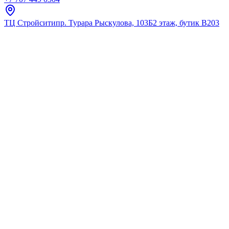
ТЦ Стройсити
пр. Турара Рыскулова, 103Б
2 этаж, бутик В203
Главная
Каталог
Тумбы под умывальник
Onika
Тумба ТИМБЕР 60.01 серый ма
★
5.0
12
отзывов
Код:
106141
Код товара:
106141
🔥 Хит продаж
Тумба ТИМБЕР 60.01 серый ма
★
5.0
12
отзывов