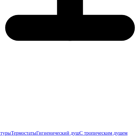
итуры
Термостаты
Гигиенический душ
С тропическим душем