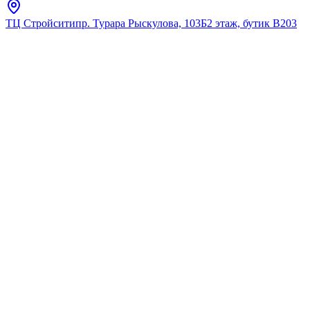
ТЦ Стройсити
пр. Турара Рыскулова, 103Б
2 этаж, бутик В203
Главная
Каталог
Мебель 60-69 см
Тритон
кольцо 88110
★
5.0
12
отзывов
Код:
4680018342864
Код товара:
4680018342864
🔥 Хит продаж
кольцо 88110
★
5.0
12
отзывов
Сравнить
В избранное