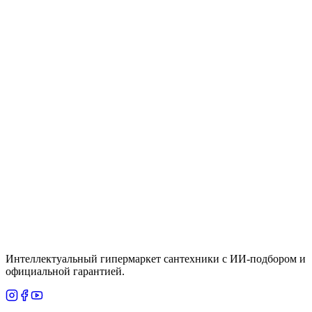
Столешница Jacob Delafon EF79-0800-P6
Цена
182,250 ₸
Быстрый просмотр
Roca
Под заказ
ZRU9302708 DEBBA МОДУЛЬ Д/Р-НЫ 600ММ,
2 ЯЩ., БЕЛЫЙ
Цена
По запросу
Итого
4 225
₸
В корзину
Интеллектуальный гипермаркет сантехники с ИИ-подбором и
официальной гарантией.