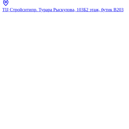
ТЦ Стройсити
пр. Турара Рыскулова, 103Б
2 этаж, бутик В203
Главная
Каталог
Поручни для ванны
Тритон
Поручень Олимп настенный
изогн.90 град., 700*700мм
Д32мм, AISI 304"
★
5.0
12
отзывов
Код:
PNI-32-90-70-70
Код товара:
PNI-32-90-70-70
🔥 Хит продаж
Поручень Олимп настенный
изогн.90 град., 700*700мм
Д32мм, AISI 304"