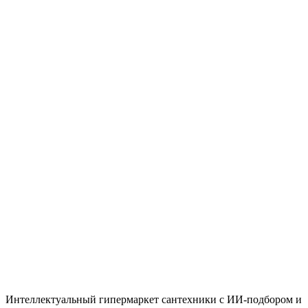
Быстрый просмотр
Hansgrohe
Под заказ
Поручень, золото Hansgrohe AddStoris 41744990
Цена
55,100 ₸
Быстрый просмотр
Hansgrohe
Под заказ
Поручень, черный Hansgrohe AddStoris 41744670
Цена
51,400 ₸
Итого
52 130
₸
Нет
Интеллектуальный гипермаркет сантехники с ИИ-подбором и