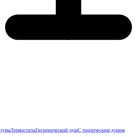
итуры
Термостаты
Гигиенический душ
С тропическим душем