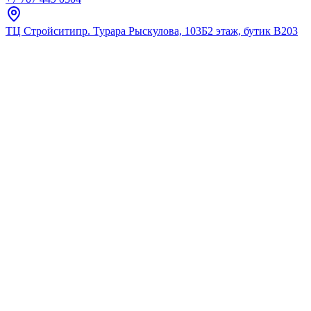
ТЦ Стройсити
пр. Турара Рыскулова, 103Б
2 этаж, бутик В203
Главная
Каталог
Сантехническая арматура
Alca Plast
Водоотводящий желоб Alca pla
решетки (APZ20-850)
★
5.0
12
отзывов
Код:
APZ20-850
Код товара:
APZ20-850
🔥 Хит продаж
Водоотводящий желоб Alca pla
решетки (APZ20-850)
★
5.0
12
отзывов