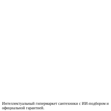
2 шт.
Тумба VIANT "Марсель" COMO 70 2 ящика
подвесная графит 425х655х500
Цена
83,330 ₸
Быстрый просмотр
Cersanit
Под заказ
Тумба под раковину подвесная LARA 80 для
COMO 80 белый
Цена
По запросу
Итого
0
₸
Нет
Интеллектуальный гипермаркет сантехники с ИИ-подбором и
официальной гарантией.