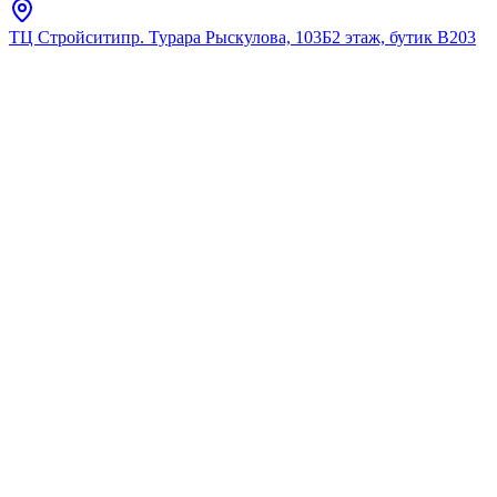
ТЦ Стройсити
пр. Турара Рыскулова, 103Б
2 этаж, бутик В203
Главная
Каталог
Тумбы под умывальник
BS
Тумба BS "Милан COMA 60"
15946
★
5.0
12
отзывов
Код:
15946
Код товара:
15946
🔥 Хит продаж
Тумба BS "Милан COMA 60"
15946
★
5.0
12
отзывов