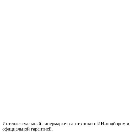
Писсуар подвесной, белый Laufen Caprino
8420610000001
Цена
364,500 ₸
Быстрый просмотр
Cersanit
1 шт.
Подвесной унитаз CITY OVAL Clean On DPL EO
slim
Цена
108,095 ₸
Итого
85 345
₸
В корзину
Интеллектуальный гипермаркет сантехники с ИИ-подбором и
официальной гарантией.