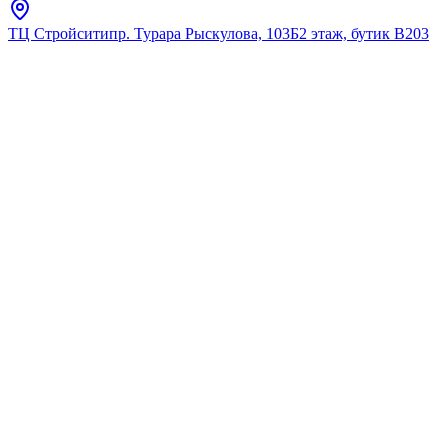
ТЦ Стройсити
пр. Турара Рыскулова, 103Б
2 этаж, бутик В203
Главная
Каталог
Подвесные унитазы
Cersanit
Подвесной унитаз CITY Clean
On DPL EO slim
★
5.0
12
отзывов
Код:
S-MZ-CITY-COn-S-DL-w
Код товара:
S-MZ-CITY-COn-S-DL-w
🔥 Хит продаж
Подвесной унитаз CITY Clean
On DPL EO slim
★
5.0
12
отзывов