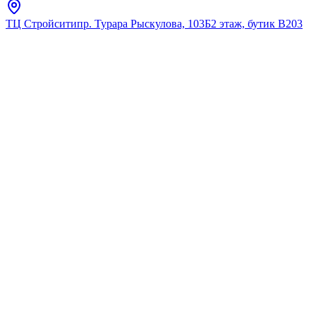
ТЦ Стройсити
пр. Турара Рыскулова, 103Б
2 этаж, бутик В203
Главная
Каталог
Для кухни
ESKO
Смеситель для кухни, с
подключением к фильтру,
нерж.сталь-белый ESKO
K26W
★
5.0
12
отзывов
Код:
K26W
Код товара:
K26W
🔥 Хит продаж
Смеситель для кухни, с