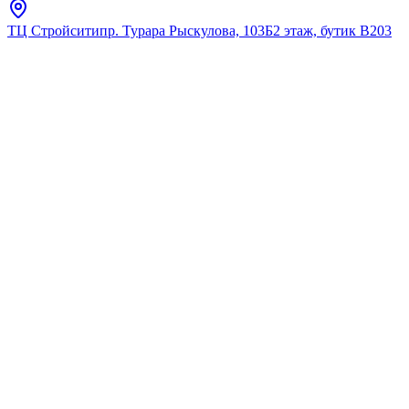
ТЦ Стройсити
пр. Турара Рыскулова, 103Б
2 этаж, бутик В203
Главная
Каталог
Для ванны
ESKO
Смеситель для ванны,
оружейная сталь ESKO Lagos
LG54GM
★
5.0
12
отзывов
Код:
LG54GM
Код товара:
LG54GM
🔥 Хит продаж
Смеситель для ванны,
оружейная сталь ESKO Lagos