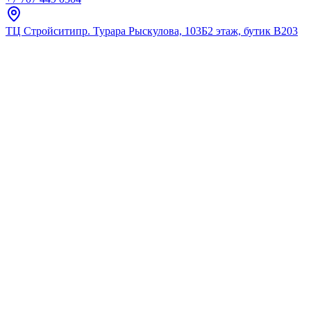
ТЦ Стройсити
пр. Турара Рыскулова, 103Б
2 этаж, бутик В203
Главная
Каталог
Для кухни
ESKO
Смеситель для кухни, бронза
★
5.0
12
отзывов
Код:
PG519
Код товара:
PG519
🔥 Хит продаж
Смеситель для кухни, бронза
★
5.0
12
отзывов