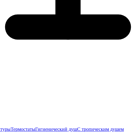
итуры
Термостаты
Гигиенический душ
С тропическим душем