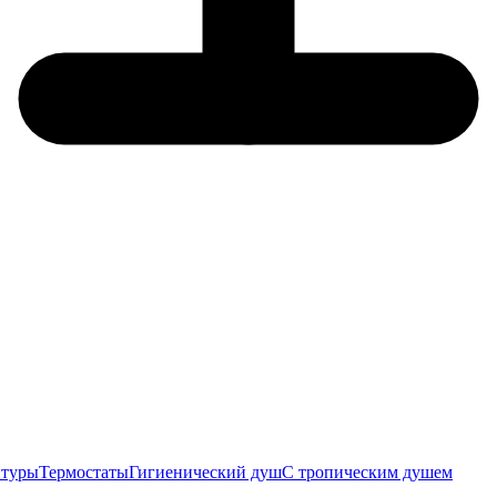
итуры
Термостаты
Гигиенический душ
С тропическим душем