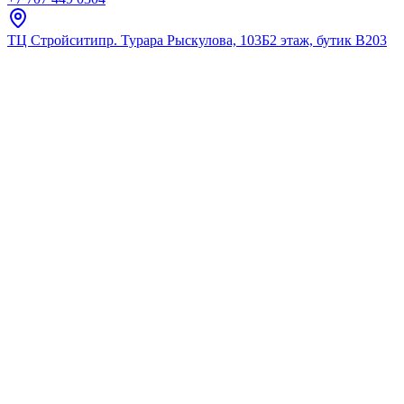
ТЦ Стройсити
пр. Турара Рыскулова, 103Б
2 этаж, бутик В203
Главная
Каталог
Для умывальника
Cersanit
Смеситель для раковины ср
★
5.0
12
отзывов
Код:
63037
Код товара:
63037
🔥 Хит продаж
Смеситель для раковины ср
★
5.0
12
отзывов