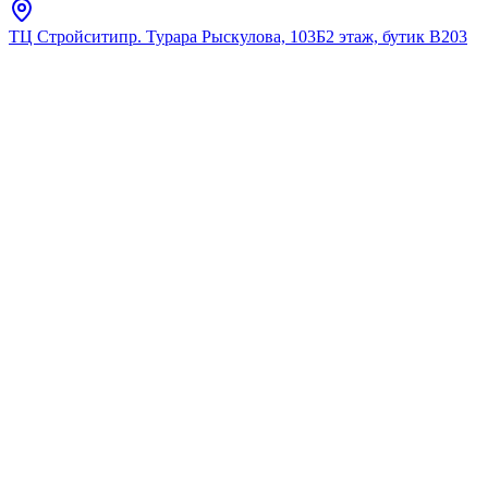
ТЦ Стройсити
пр. Турара Рыскулова, 103Б
2 этаж, бутик В203
Главная
Каталог
Подвесные унитазы
Grohe
Унитаз подвесной
безободковый Grohe bau
ceramic в комплекте с
сиденьем, микролифт
★
5.0
12
отзывов
Код:
39351000
Код товара:
39351000
🔥 Хит продаж
Унитаз подвесной
безободковый Grohe bau