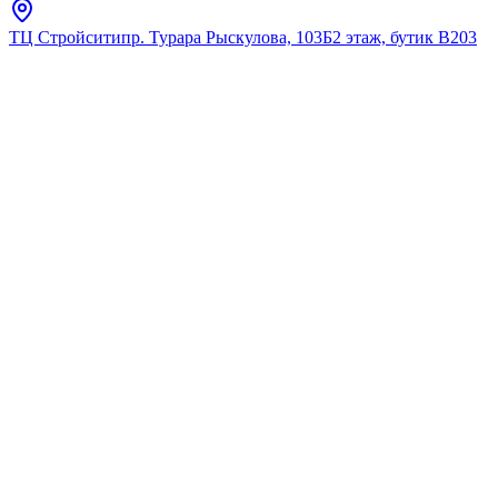
ТЦ Стройсити
пр. Турара Рыскулова, 103Б
2 этаж, бутик В203
Главная
Каталог
Для умывальника
Grohe
Верхний душ, хром Grohe
Euphoria 110 Mono 27270000
★
5.0
12
отзывов
Код:
27270000grohe
Код товара:
27270000grohe
🔥 Хит продаж
Верхний душ, хром Grohe
Euphoria 110 Mono 27270000