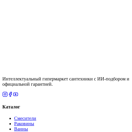
Под заказ
Смеситель для раковины 80, с донным
клапаном, хром Hansgrohe Rebris E CoolStart
72553000
Цена
65,500 ₸
Итого
20 000
₸
Нет
Интеллектуальный гипермаркет сантехники с ИИ-подбором и
официальной гарантией.
Каталог
Смесители
Раковины
Ванны