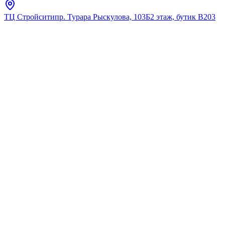
ТЦ Стройсити
пр. Турара Рыскулова, 103Б
2 этаж, бутик В203
Главная
Каталог
Для умывальника
Rossinka
Смеситель Grohe Start 2015
на раковину, однорычажный,
хром, донный клапан
32559001
★
5.0
12
отзывов
Код:
32559001
Код товара:
32559001
🔥 Хит продаж
Смеситель Grohe Start 2015
на раковину, однорычажный,