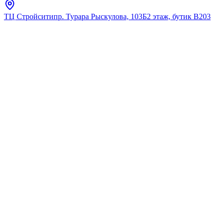
ТЦ Стройсити
пр. Турара Рыскулова, 103Б
2 этаж, бутик В203
Главная
Каталог
Для умывальника
Grohe
Комплект направляющих
GROHE Vitalio Start 110
душевая штанга 600 мм, 1
режим струи (27942001)
★
5.0
12
отзывов
Код:
27942001
Код товара:
27942001
🔥 Хит продаж
Комплект направляющих
GROHE Vitalio Start 110