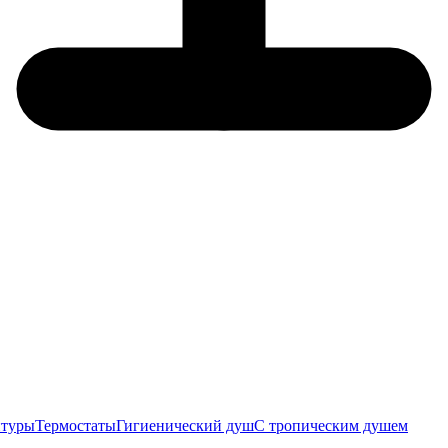
итуры
Термостаты
Гигиенический душ
С тропическим душем