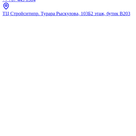
ТЦ Стройсити
пр. Турара Рыскулова, 103Б
2 этаж, бутик В203
Главная
Каталог
Дозаторы для жидкого мыла
Grohe
Дозатор жидкого мыла, встра
★
5.0
12
отзывов
Код:
40553000
Код товара:
40553000
🔥 Хит продаж
Дозатор жидкого мыла, встра
★
5.0
12
отзывов