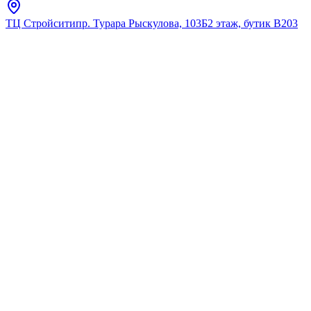
ТЦ Стройсити
пр. Турара Рыскулова, 103Б
2 этаж, бутик В203
Главная
Каталог
Для кухни
Haiba
Смеситель для кухни с
гибким изливом HAIBA
HB73827-7 черный
★
5.0
12
отзывов
Код:
HB73827-7
Код товара:
HB73827-7
🔥 Хит продаж
Смеситель для кухни с
гибким изливом HAIBA
HB73827-7 черный