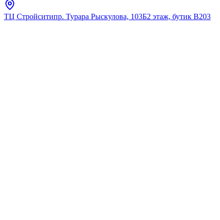
ТЦ Стройсити
пр. Турара Рыскулова, 103Б
2 этаж, бутик В203
Главная
Каталог
Подстаканники
Haiba
Подстаканник двойной
HAIBA HB8608 хром
★
5.0
12
отзывов
Код:
HB8608
Код товара:
HB8608
🔥 Хит продаж
Подстаканник двойной
HAIBA HB8608 хром
★
5.0
12
отзывов