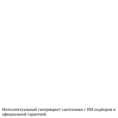
Подстаканник одинарный HAIBA HB8906
черный
Цена
3,055 ₸
Быстрый просмотр
Hansgrohe
Под заказ
Стакан для зубных щеток с держателем, черный
Hansgrohe AddStoris S 41769670
Цена
36,700 ₸
Итого
2 925
₸
В корзину
Интеллектуальный гипермаркет сантехники с ИИ-подбором и
официальной гарантией.