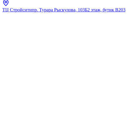
ТЦ Стройсити
пр. Турара Рыскулова, 103Б
2 этаж, бутик В203
Главная
Каталог
Электрические
Тритон
Полотенцесушитель ДВИН J
plaza neo 80/50
Электрический (К диммер
квадрат Золотой матовый)
★
5.0
12
отзывов
Код:
4657795054815
Код товара:
4657795054815
🔥 Хит продаж
Полотенцесушитель ДВИН J
plaza neo 80/50