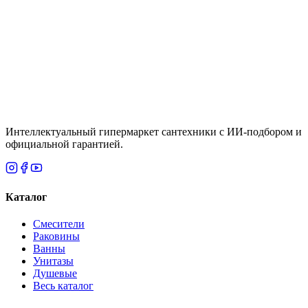
Melange LM49607E П7 500x600, левый/правый
Цена
По запросу
Итого
208 390
₸
В корзину
Интеллектуальный гипермаркет сантехники с ИИ-подбором и
официальной гарантией.
Каталог
Смесители
Раковины
Ванны
Унитазы
Душевые
Весь каталог