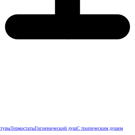
итуры
Термостаты
Гигиенический душ
С тропическим душем