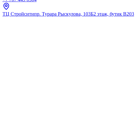
ТЦ Стройсити
пр. Турара Рыскулова, 103Б
2 этаж, бутик В203
Главная
Каталог
Мини раковины
Cersanit
Комплект LARA 40 белая рак
★
5.0
12
отзывов
Код:
64228
Код товара:
64228
🔥 Хит продаж
Комплект LARA 40 белая рак
★
5.0
12
отзывов