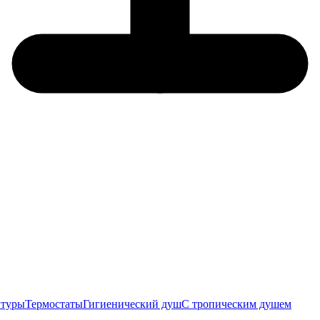
итуры
Термостаты
Гигиенический душ
С тропическим душем