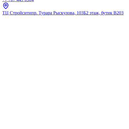
ТЦ Стройсити
пр. Турара Рыскулова, 103Б
2 этаж, бутик В203
Главная
Каталог
Для умывальника
Grohe
Смеситель для раковины, гла
★
5.0
12
отзывов
Код:
23917001
Код товара:
23917001
🔥 Хит продаж
Смеситель для раковины, гла
★
5.0
12
отзывов