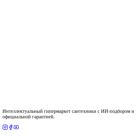
ГОРИЗОНТАЛЬНЫЙ
Цена
По запросу
Быстрый просмотр
Santek
Под заказ
Писсуар Santek Гала с нажимным краном, с
креплением, сифон вертикальный (1WH501805)
Цена
По запросу
Итого
4 615
₸
В корзину
Интеллектуальный гипермаркет сантехники с ИИ-подбором и
официальной гарантией.