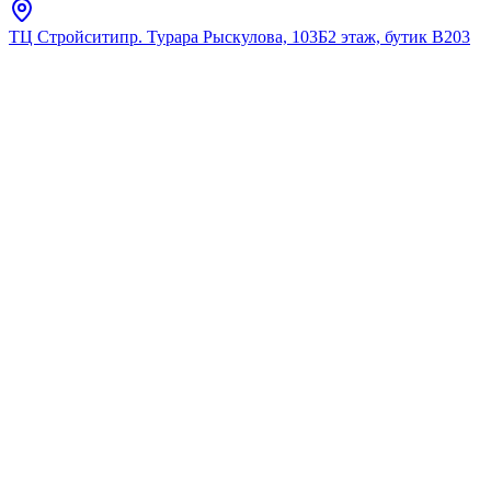
ТЦ Стройсити
пр. Турара Рыскулова, 103Б
2 этаж, бутик В203
Главная
Каталог
Писсуары
AQUA STAR
Кран для писсуара MORONI
7419 (кран 7422)
★
5.0
12
отзывов
Код:
7419
Код товара:
7419
🔥 Хит продаж
Кран для писсуара MORONI
7419 (кран 7422)
★
5.0
12
отзывов