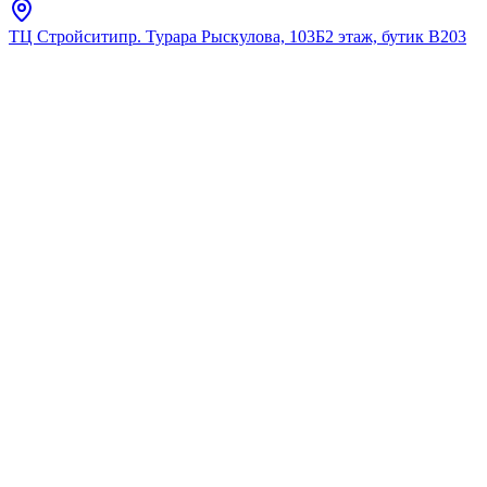
ТЦ Стройсити
пр. Турара Рыскулова, 103Б
2 этаж, бутик В203
Главная
Каталог
Врезные/встраиваемые
Opadiris
Раковина для мебели
OPADIRIS Frame 50
★
5.0
12
отзывов
Код:
8.70E+12
Код товара:
8.70E+12
🔥 Хит продаж
Раковина для мебели
OPADIRIS Frame 50
★
5.0
12
отзывов