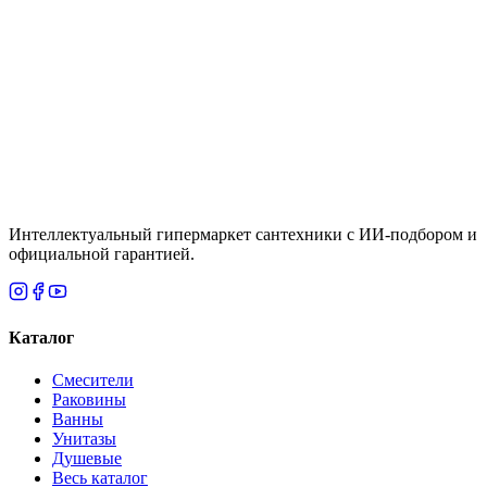
Под заказ
Раковина мебельная CERSANIA 60 1 отв.
Цена
По запросу
Итого
0
₸
Нет
Интеллектуальный гипермаркет сантехники с ИИ-подбором и
официальной гарантией.
Каталог
Смесители
Раковины
Ванны
Унитазы
Душевые
Весь каталог