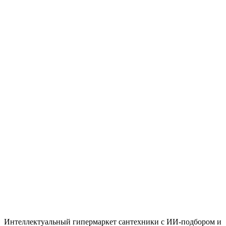
Быстрый просмотр
Casgan
Под заказ
7+1 Стремянка Шаг профессиональная
алюминевая ALB7
Цена
По запросу
Быстрый просмотр
Kolo
4 шт.
Ручка KOLO STANDART (хром), 2 шт.
Цена
26,715 ₸
Итого
0
₸
Нет
Интеллектуальный гипермаркет сантехники с ИИ-подбором и