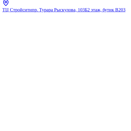
ТЦ Стройсити
пр. Турара Рыскулова, 103Б
2 этаж, бутик В203
Главная
Каталог
Акриловые
Тритон
Ванна акриловая
прямоугольная ORBITA
Стиль 170
★
5.0
12
отзывов
Код:
Щ0000063795
Код товара:
Щ0000063795
🔥 Хит продаж
Ванна акриловая
прямоугольная ORBITA
Стиль 170