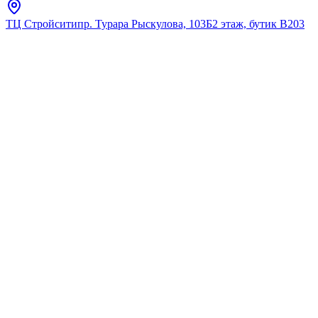
ТЦ Стройсити
пр. Турара Рыскулова, 103Б
2 этаж, бутик В203
Главная
Каталог
Напольные унитазы
Saniteco
Унитаз-компакт SANITECO
HB104 620*380*800 белый
★
5.0
12
отзывов
Код:
HB104
Код товара:
HB104
🔥 Хит продаж
Унитаз-компакт SANITECO
HB104 620*380*800 белый
★
5.0
12
отзывов