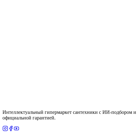
Euro Ceramic 39327000
Цена
60,580 ₸
Быстрый просмотр
Под заказ
8247060002311 PALACE чаша унитазная,
напольная с горизонтальным выпуском
Цена
245,000 ₸
Итого
92 365
₸
В корзину
Интеллектуальный гипермаркет сантехники с ИИ-подбором и
официальной гарантией.