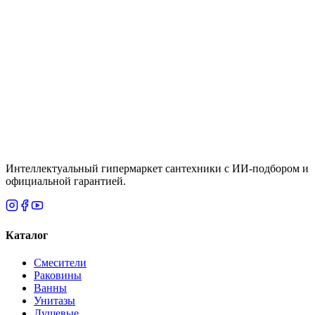
Под заказ
Раковина для мебели Sanovit Soft 100
Цена
80,405 ₸
Итого
22 425
₸
В корзину
Интеллектуальный гипермаркет сантехники с ИИ-подбором и
официальной гарантией.
Каталог
Смесители
Раковины
Ванны
Унитазы
Душевые