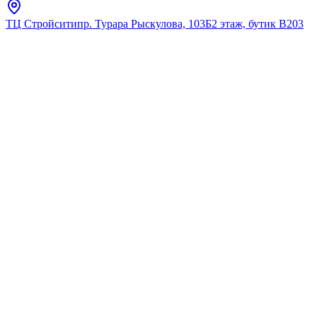
ТЦ Стройсити
пр. Турара Рыскулова, 103Б
2 этаж, бутик В203
Главная
Каталог
Врезные/встраиваемые
Santeri
Умывальник Santeri Соната с
переливом белый
★
5.0
12
отзывов
Код:
131112S0011B0
Код товара:
131112S0011B0
🔥 Хит продаж
Умывальник Santeri Соната с
переливом белый
★
5.0
12
отзывов