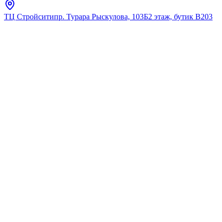
ТЦ Стройсити
пр. Турара Рыскулова, 103Б
2 этаж, бутик В203
Главная
Каталог
Тумбы под умывальник
ORBITA-4
Тумба Style Геометрия
Вертикаль X2 60,
напольная, 2 ящик, белая
★
5.0
12
отзывов
Код:
STGeVertX26002BFBel
Код товара:
STGeVertX26002BFBel
🔥 Хит продаж
Тумба Style Геометрия
Вертикаль X2 60,
напольная, 2 ящик, белая