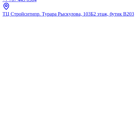
ТЦ Стройсити
пр. Турара Рыскулова, 103Б
2 этаж, бутик В203
Главная
Каталог
Тумбы под умывальник
Vako
Тумба Vako "Флора Селегер 6
★
5.0
12
отзывов
Код:
16371
Код товара:
16371
🔥 Хит продаж
Тумба Vako "Флора Селегер 6
★
5.0
12
отзывов