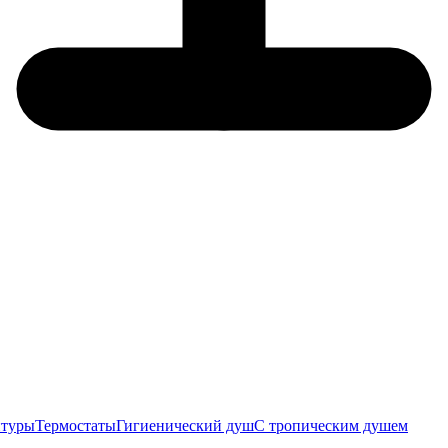
итуры
Термостаты
Гигиенический душ
С тропическим душем