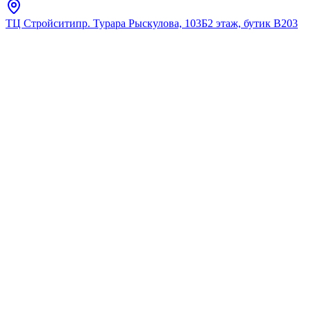
ТЦ Стройсити
пр. Турара Рыскулова, 103Б
2 этаж, бутик В203
Главная
Каталог
Для умывальника
ALLEN BRAU
5.21003-00 INFINITY
Cмеситель для
умыв.встр.,прямоуг.накл.,Ke
BOX,хром (265439)
★
5.0
12
отзывов
Код:
5.21003-00
Код товара:
5.21003-00
🔥 Хит продаж
5.21003-00 INFINITY
Cмеситель для