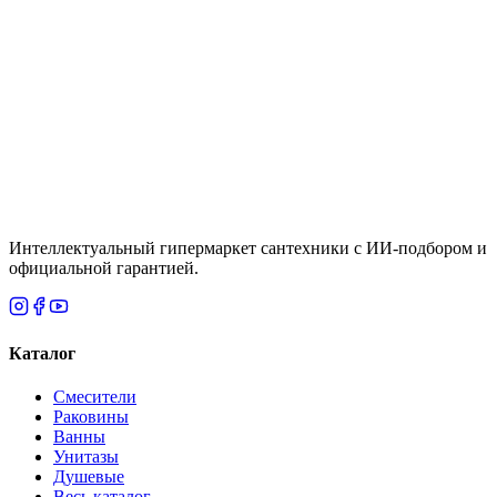
клапаном, хром Hansgrohe Rebris E CoolStart
72553000
Цена
65,500 ₸
Итого
142 278
₸
В корзину
Интеллектуальный гипермаркет сантехники с ИИ-подбором и
официальной гарантией.
Каталог
Смесители
Раковины
Ванны
Унитазы
Душевые
Весь каталог