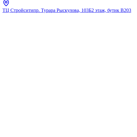
ТЦ Стройсити
пр. Турара Рыскулова, 103Б
2 этаж, бутик В203
Главная
Каталог
Для душа
ALLEN BRAU
5.31C12-MG PRIORITY 4.0
X1 Смеситель встр. для
душа, 1 выход, Kerox,EASY
BOX, графит браш (331003)
★
5.0
12
отзывов
Код:
5.31C12-MG
Код товара:
5.31C12-MG
🔥 Хит продаж
5.31C12-MG PRIORITY 4.0
X1 Смеситель встр. для