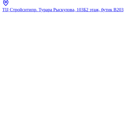
ТЦ Стройсити
пр. Турара Рыскулова, 103Б
2 этаж, бутик В203
Главная
Каталог
Подвесные унитазы
Laufen
8209660000001 Унитаз
подвесной, с глубоким
смыванием, без ободка
★
5.0
12
отзывов
Код:
Н8209660000001
Код товара:
Н8209660000001
🔥 Хит продаж
8209660000001 Унитаз
подвесной, с глубоким
смыванием, без ободка