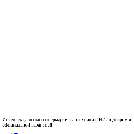
LM8045C "Аксессуары" Комплект для биде,
хром, блистер
Цена
По запросу
Быстрый просмотр
Lemark
Под заказ
LM8140C "Аксессуары" Лейка для биде, хром,
блистер
Цена
По запросу
Итого
101 010
₸
В корзину
Интеллектуальный гипермаркет сантехники с ИИ-подбором и
официальной гарантией.