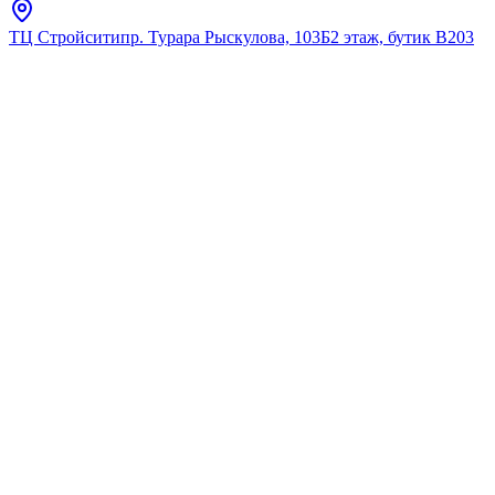
ТЦ Стройсити
пр. Турара Рыскулова, 103Б
2 этаж, бутик В203
Главная
Каталог
Биде
Jika
8323810003041 Биде
напольное LYRA PLUS белое
★
5.0
12
отзывов
Код:
8323810003041
Код товара:
8323810003041
🔥 Хит продаж
8323810003041 Биде
напольное LYRA PLUS белое
★
5.0
12
отзывов