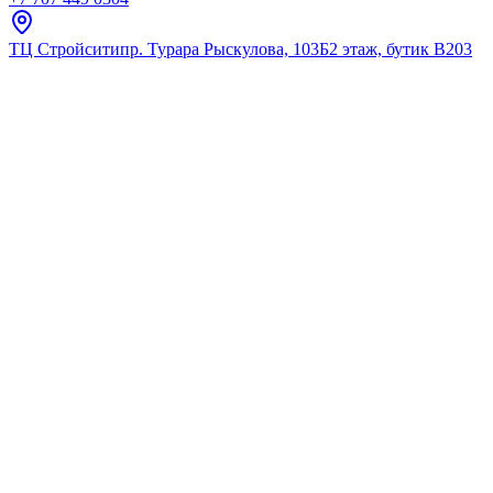
ТЦ Стройсити
пр. Турара Рыскулова, 103Б
2 этаж, бутик В203
Главная
Каталог
Панели смыва (кнопки)
TECE
9242352 TECEplanus Urinal Па
★
5.0
12
отзывов
Код:
9242352
Код товара:
9242352
🔥 Хит продаж
9242352 TECEplanus Urinal Па
★
5.0
12
отзывов