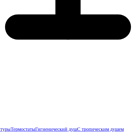
итуры
Термостаты
Гигиенический душ
С тропическим душем