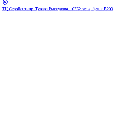
ТЦ Стройсити
пр. Турара Рыскулова, 103Б
2 этаж, бутик В203
Главная
Каталог
Для кухни
DecoRoom
DR53016 Смеситель для
кухни / умывальника
★
5.0
12
отзывов
Код:
DR53016
Код товара:
DR53016
🔥 Хит продаж
DR53016 Смеситель для
кухни / умывальника
★
5.0
12
отзывов