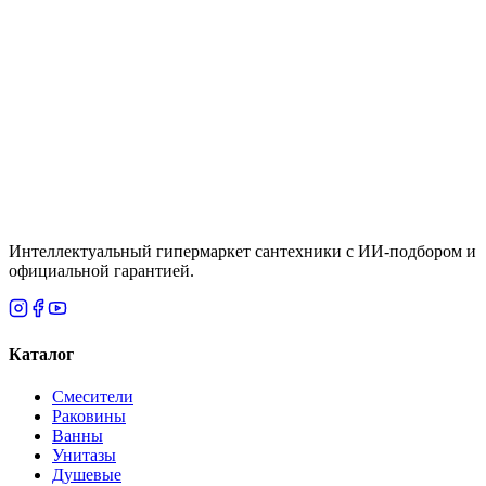
Смеситель для кухни с подключением к фильтру
LEMARK "Комфорт" LM3061, шампань
Цена
61,620 ₸
Итого
18 915
₸
В корзину
Интеллектуальный гипермаркет сантехники с ИИ-подбором и
официальной гарантией.
Каталог
Смесители
Раковины
Ванны
Унитазы
Душевые