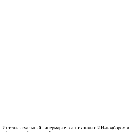
Под заказ
Start 2021 Смеситель для ванны, наружный
Цена
По запросу
Быстрый просмотр
Lemark
Под заказ
LE8052S"Аксессуары" Шланг гибкий 2,5 м для
лейки смесителя на борт ванны, 1/2"-F(М12),
EPDM-сталь хр
Цена
По запросу
Итого
86 385
₸
В корзину
Интеллектуальный гипермаркет сантехники с ИИ-подбором и