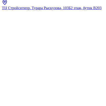
ТЦ Стройсити
пр. Турара Рыскулова, 103Б
2 этаж, бутик В203
Главная
Каталог
Для ванны
Lemark
LM3914C смеситель для
ванны Prizma
★
5.0
12
отзывов
Код:
LM3914C
Код товара:
LM3914C
🔥 Хит продаж
LM3914C смеситель для
ванны Prizma
★
5.0
12
отзывов