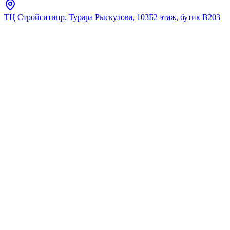
ТЦ Стройсити
пр. Турара Рыскулова, 103Б
2 этаж, бутик В203
Главная
Каталог
Для умывальника
Lemark
LM6618ORB "Жасмин"
Смеситель настенный с
гигиеническим душем,
черная бронза (к/к 8)
★
5.0
12
отзывов
Код:
LM6618ORB
Код товара:
LM6618ORB
🔥 Хит продаж
LM6618ORB "Жасмин"
Смеситель настенный с