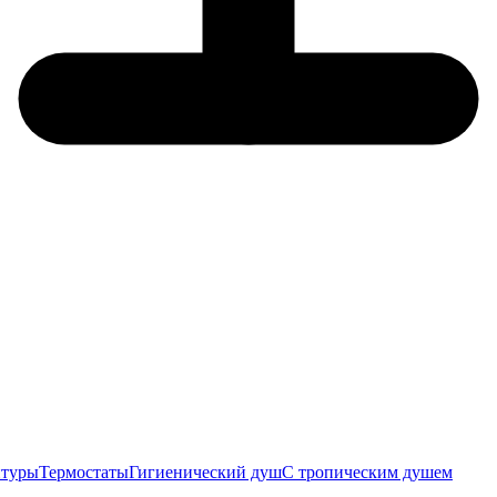
итуры
Термостаты
Гигиенический душ
С тропическим душем