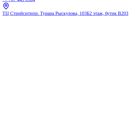
ТЦ Стройсити
пр. Турара Рыскулова, 103Б
2 этаж, бутик В203
Главная
Каталог
Для умывальника
Lemark
LM7165C "Соло" Смеситель с 
★
5.0
12
отзывов
Код:
LM7165C
Код товара:
LM7165C
🔥 Хит продаж
LM7165C "Соло" Смеситель с 
★
5.0
12
отзывов