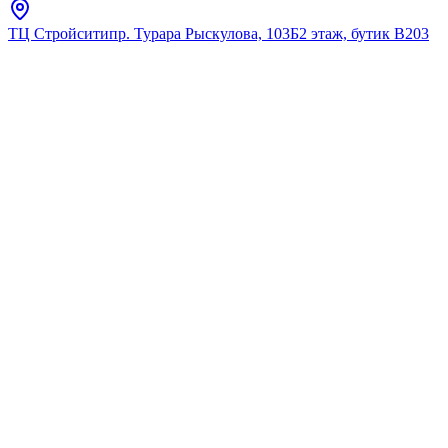
ТЦ Стройсити
пр. Турара Рыскулова, 103Б
2 этаж, бутик В203
Главная
Каталог
Для умывальника
Lemark
LM8064C "Аксессуары"
Стойка душевая 685мм, с
круглой
мыльницей,хром,блистер
★
5.0
12
отзывов
Код:
LM8064C
Код товара:
LM8064C
🔥 Хит продаж
LM8064C "Аксессуары"
Стойка душевая 685мм, с